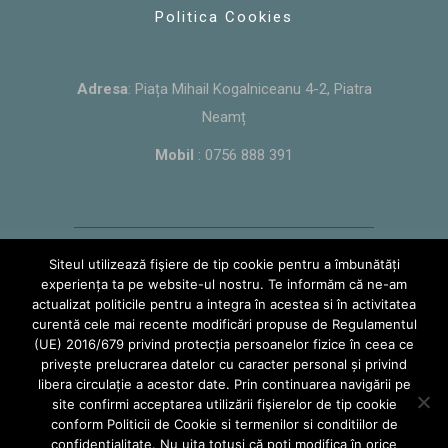
Politica Cookies
Adresa
: Piața Mihail Kogalniceanu 4-2, Piatra
Neamț
Mobil
:
0756 888 391
Siteul utilizează fişiere de tip cookie pentru a îmbunătăți
ACASA
POVESTEA NOASTRA
experiența ta pe website-ul nostru. Te informăm că ne-am
actualizat politicile pentru a integra în acestea si în activitatea
CADOURI
EVENIMENTE
FLORI
curentă cele mai recente modificări propuse de Regulamentul
NATURALE
OCAZII
(UE) 2016/679 privind protecția persoanelor fizice în ceea ce
privește prelucrarea datelor cu caracter personal și privind
libera circulație a acestor date. Prin continuarea navigării pe
2020 @ Toate drepturile rezervate – ZHL
site confirmi acceptarea utilizării fişierelor de tip cookie
FLOWERS SRL. Creat de
Wolf Software
conform Politicii de Cookie si termenilor si conditiilor de
confidentialitate. Nu uita totuși că poți modifica în orice