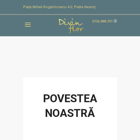
Piața Mihail Kogalniceanu 4-2, Piatra Neamț
0756.888.391
POVESTEA
NOASTRĂ