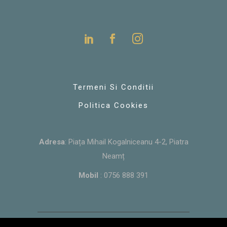
Termeni Si Conditii
Politica Cookies
Adresa
: Piața Mihail Kogalniceanu 4-2, Piatra
Neamț
Mobil
:
0756 888 391