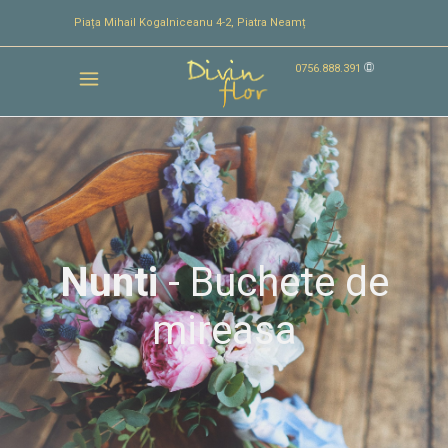
Piața Mihail Kogalniceanu 4-2, Piatra Neamț
0756.888.391
Nunti
- Buchete de
mireasa