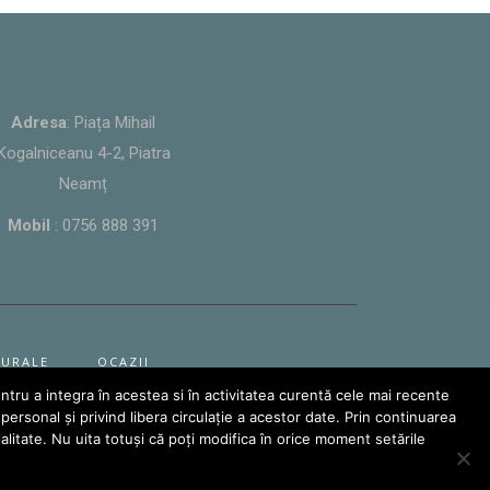
Adresa
: Piața Mihail
Kogalniceanu 4-2, Piatra
Neamț
Mobil
:
0756 888 391
TURALE
OCAZII
ntru a integra în acestea si în activitatea curentă cele mai recente
rsonal și privind libera circulație a acestor date. Prin continuarea
e Solutions
tialitate. Nu uita totuși că poți modifica în orice moment setările