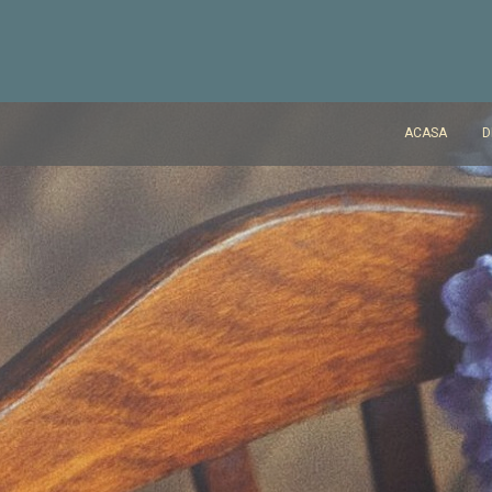
ACASA
D