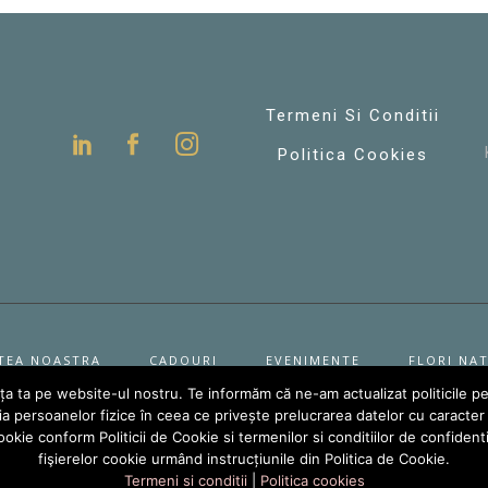
Termeni Si Conditii
Politica Cookies
TEA NOASTRA
CADOURI
EVENIMENTE
FLORI NA
nța ta pe website-ul nostru. Te informăm că ne-am actualizat politicile pe
persoanelor fizice în ceea ce privește prelucrarea datelor cu caracter pe
te drepturile rezervate – ZHL FLOWERS SRL. Creat de
Wolf Softwar
 cookie conform Politicii de Cookie si termenilor si conditiilor de confiden
fişierelor cookie urmând instrucțiunile din Politica de Cookie.
Termeni si conditii
|
Politica cookies