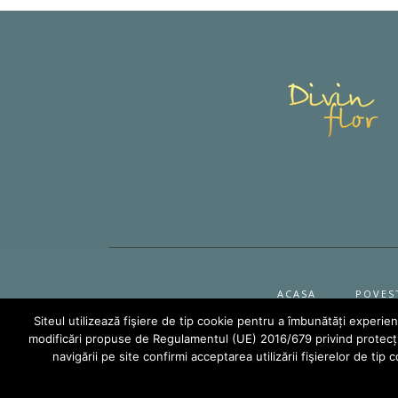
ACASA
POVES
Siteul utilizează fişiere de tip cookie pentru a îmbunătăți experie
modificări propuse de Regulamentul (UE) 2016/679 privind protecția 
2020 @ Toa
navigării pe site confirmi acceptarea utilizării fişierelor de tip