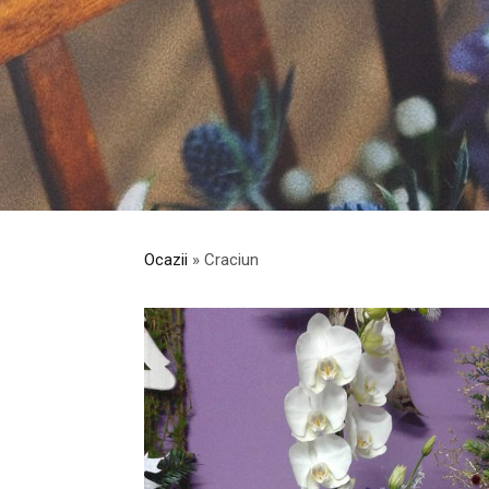
Ocazii
» Craciun