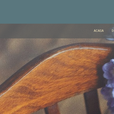
ACASA
D