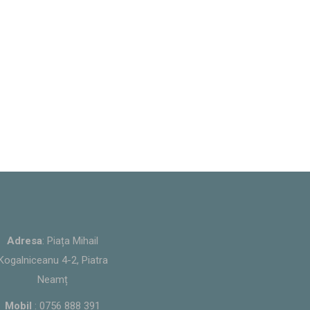
Adresa
: Piața Mihail
Kogalniceanu 4-2, Piatra
Neamț
Mobil
:
0756 888 391