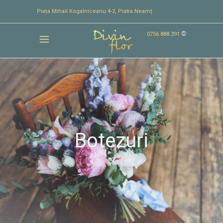
Piața Mihail Kogalniceanu 4-2, Piatra Neamț
0756.888.391
Botezuri